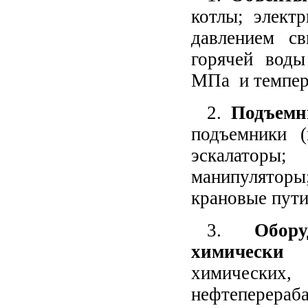
котлы; элект
давлением с
горячей воды
МПа и темпер
2.
Подъемн
подъемники (
эскалаторы;
манипуляторы
крановые пути
3.
Обор
химически 
химичес
нефтеперераб