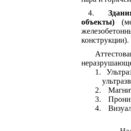
4.
Здан
объекты)
(ме
железобетонн
конструкции).
Аттестова
неразрушающе
1. Ультра
ультраз
2.
Магни
3.
Прони
4.
Визуал
На