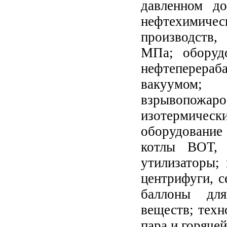
давленном д
нефтехими
производств,
МПа; оборуд
нефтеперераб
вакуумом
взрывопожа
изотермическ
оборудование
котлы ВОТ, 
утилизаторы;
центрифуги, с
баллоны дл
веществ; тех
пара и горяче