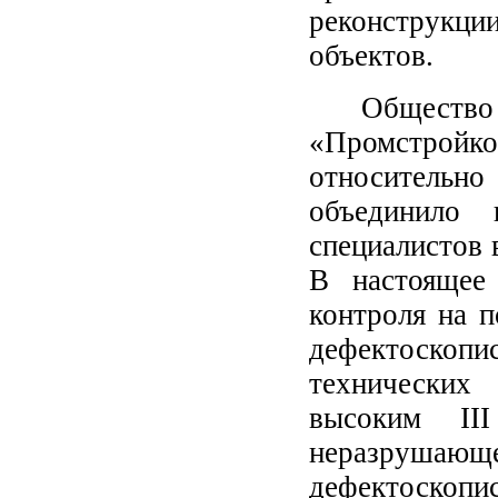
реконструкц
объектов.
Обществ
«Промстройко
относительн
объединило 
специалистов 
В настоящее
контроля на 
дефектоско
технически
высоким
III
неразрушающег
дефектоскоп