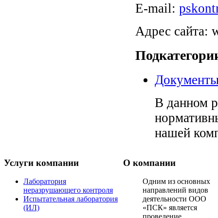
E-mail:
pskont
Адрес сайта: 
Подкатегори
Документ
В данном р
нормативны
нашей ком
Услуги компании
О компании
Лаборатория
Одним из основных
неразрушающего контроля
направлений видов
Испытательная лаборатория
деятельности ООО
(ИЛ)
«ПСК» является
проведение