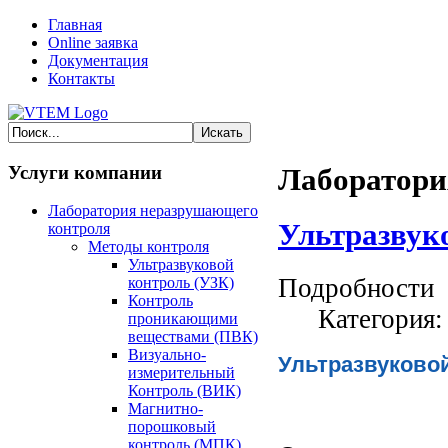
Главная
Online заявка
Документация
Контакты
Услуги компании
Лаборатори
Лаборатория неразрушающего
Ультразвук
контроля
Методы контроля
Ультразвуковой
Подробности
контроль (УЗК)
Контроль
Категория
проникающими
веществами (ПВК)
Визуально-
Ультразвуково
измерительный
Контроль (ВИК)
Магнитно-
порошковый
контроль (МПК)