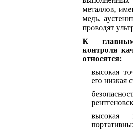
металлов, им
медь, аустени
проводят ульт
К главным
контроля ка
относятся:
высокая то
его низкая 
безопасност
рентгеновс
высокая 
портативны