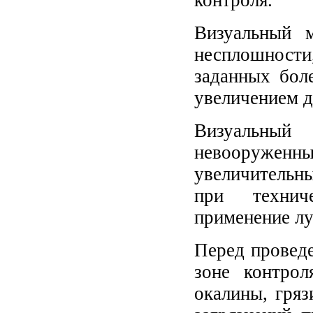
контроля.
Визуальный м
несплошнос
заданных бол
увеличением д
Визуальный 
невооружен
увеличительн
при техниче
применение лу
Перед проведе
зоне контро
окалины, гряз