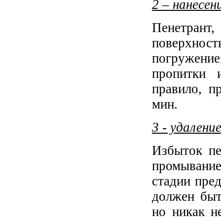
2 – нанесен
Пенетрант,
поверхно
погружение
пропитки 
правило, п
мин.
3 - удалени
Избыток пе
промыванием
стадии пре
должен быт
но никак н