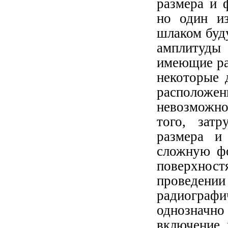
размера и 
но один из
шлаком буд
амплитуды 
имеющие ра
некоторые 
расположе
невозможно
того, затр
размера и
сложную ф
поверхнос
проведении
радиограф
однозначн
включение, 