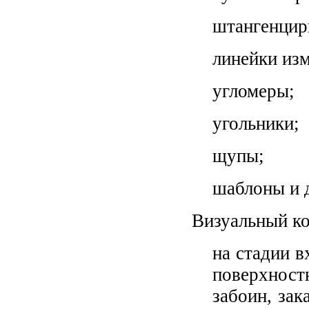
штангенцир
линейки из
угломеры;
угольники;
щупы;
шаблоны и 
Визуальный ко
на стадии в
поверхнос
забоин, зак