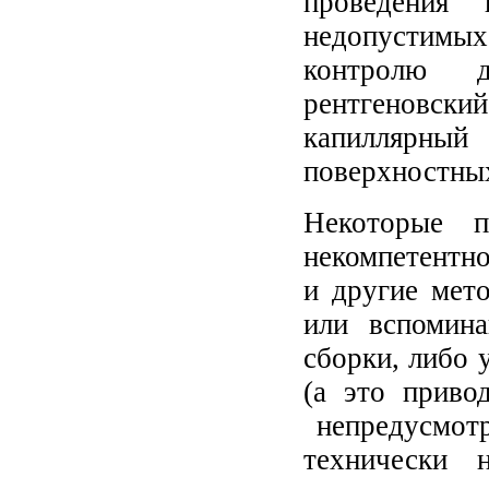
проведения 
недопустимых
контролю 
рентгеновски
капиллярный 
поверхностны
Некоторые п
некомпетентн
и другие мет
или вспомин
сборки, либо 
(а это приво
непредусмотр
технически 