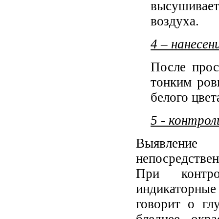
высушивае
воздуха.
4 – нанесен
После прос
тонким ров
белого цвета
5 - контрол
Выявление
непосредстве
При контро
индикаторные
говорит о гл
бледнее окр