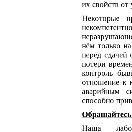
их свойств от
Некоторые п
некомпете
неразрушающе
нём только на
перед сдачей 
потери време
контроль быв
отношение к 
аварийным с
способно прив
Обращайтесь 
Наша лабор