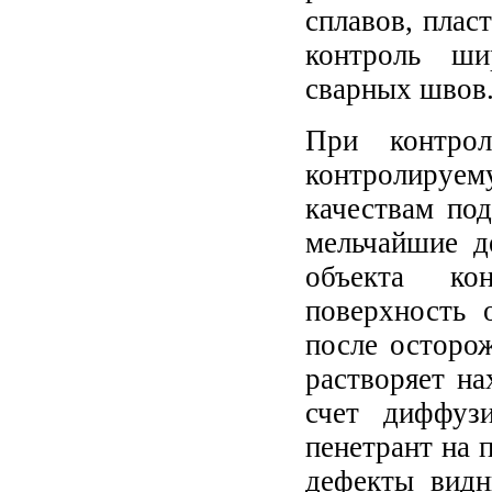
сплавов, плас
контроль ши
сварных швов
При контрол
контролируем
качествам по
мельчайшие д
объекта ко
поверхность 
после осторож
растворяет на
счет диффуз
пенетрант на 
дефекты видн