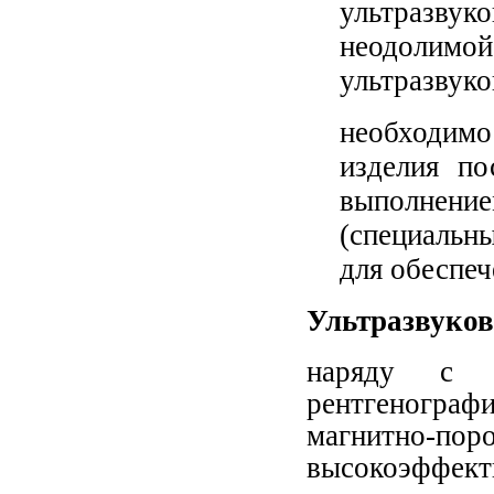
ультразвук
неодолим
ультразвуко
необходимо
изделия по
выполнен
(специальны
для обеспеч
Ультразвуко
наряду с 
рентгенограф
магнитно-пор
высокоэффе