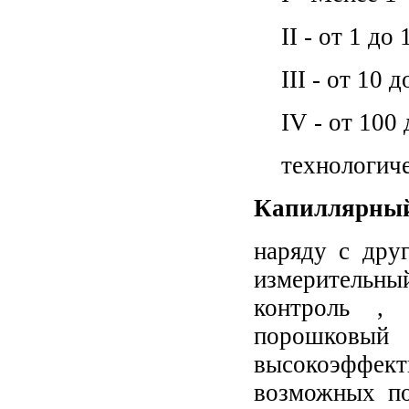
II -
от 1 до 
III -
от 10 д
IV -
от 100 
технологич
Капиллярный
наряду с дру
измерительн
контроль , 
порошковый
высокоэффе
возможных по