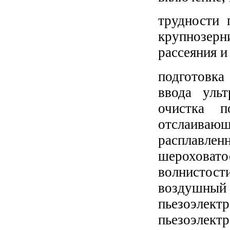
трудности 
крупнозер
рассеяния и
подготовка
ввода уль
очистка п
отслаива
расплавленн
шерохова
волнистост
возд
пьезоэл
пьезоэлек