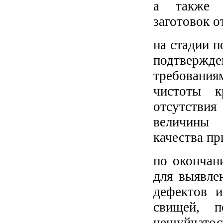
а также о
заготовок о
на стадии п
подтверж
требования
чистоты к
отсутствия
величины 
качества пр
по окончан
для выявле
дефектов и
свищей, п
чешуйчат