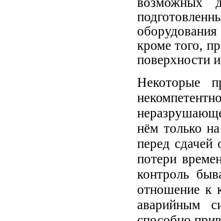
возможных д
подготовленн
оборудования
кроме того, п
поверхности и
Некоторые п
некомпете
неразрушающе
нём только на
перед сдачей 
потери време
контроль быв
отношение к 
аварийным с
способно прив