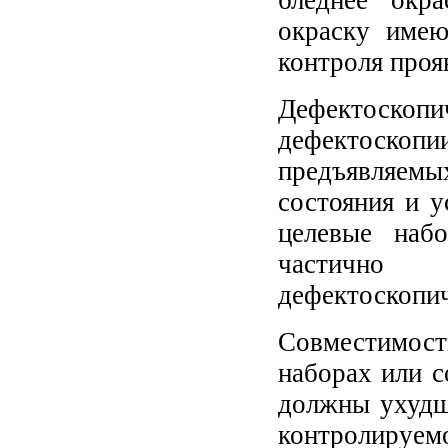
окраску имею
контроля проя
Дефектоско
дефектоскопи
предъявляем
состояния и 
целевые наб
частично в
дефектоскопич
Совместимос
наборах или с
должны ухудш
контролируемо