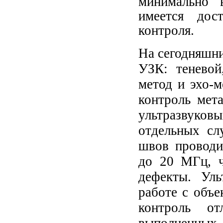
минимально 
имеется дос
контроля.
На сегодняшни
УЗК: теневой,
метод и эхо-
контроль мет
ультразвук
отдельных сл
швов проводи
до 20 МГц, ч
дефекты. Уль
работе с объ
контроль от
выполненных