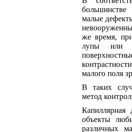
В соответст
большинстве 
малые дефекты
невооруженны
же время, пр
лупы или м
поверхност
контрастност
малого поля з
В таких слу
метод контрол
Капиллярная 
объекты люб
различных ма