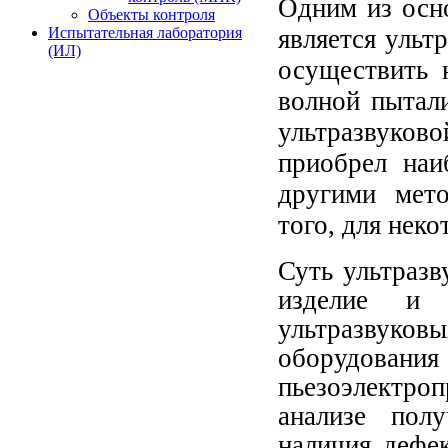
Одним из осн
Объекты контроля
является ульт
Испытательная лаборатория
(ИЛ)
осуществить 
волной пытали
ультразвуков
приобрел наи
другими мето
того, для нек
Суть ультразв
изделие и 
ультразвуко
оборудовани
пьезоэлектр
анализе пол
наличия дефек