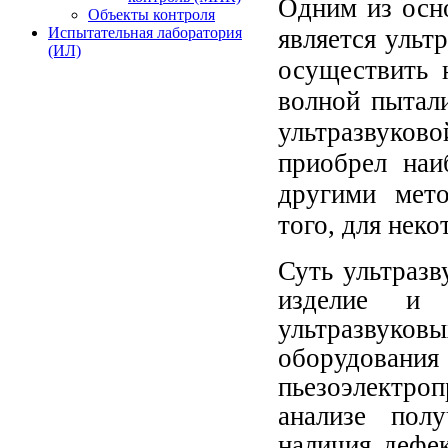
Одним из осн
Объекты контроля
является ульт
Испытательная лаборатория
(ИЛ)
осуществить 
волной пытали
ультразвуков
приобрел наи
другими мето
того, для нек
Суть ультразв
изделие и 
ультразвуко
оборудовани
пьезоэлектр
анализе пол
наличия дефек