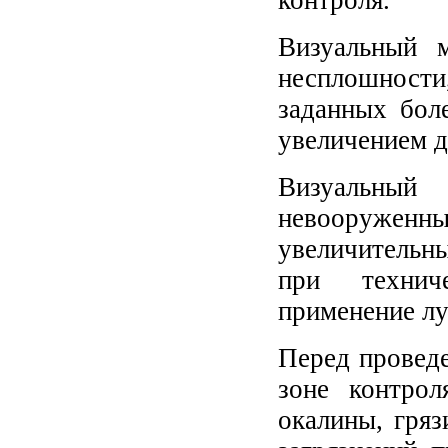
контроля.
Визуальный м
несплошнос
заданных бол
увеличением д
Визуальный 
невооружен
увеличительн
при техниче
применение лу
Перед проведе
зоне контро
окалины, гряз