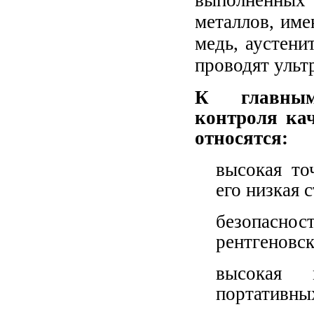
металлов, им
медь, аустени
проводят ульт
К главным
контроля ка
относятся:
высокая то
его низкая 
безопасност
рентгеновс
высокая 
портативны