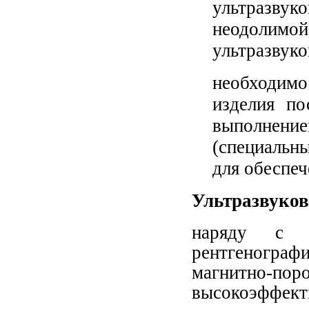
ультразвук
неодолим
ультразвуко
необходимо
изделия по
выполнен
(специальны
для обеспеч
Ультразвуко
наряду с 
рентгенограф
магнитно-пор
высокоэффе