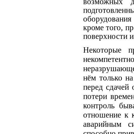
возможных д
подготовленн
оборудования
кроме того, п
поверхности и
Некоторые п
некомпете
неразрушающе
нём только на
перед сдачей 
потери време
контроль быв
отношение к 
аварийным с
способно прив