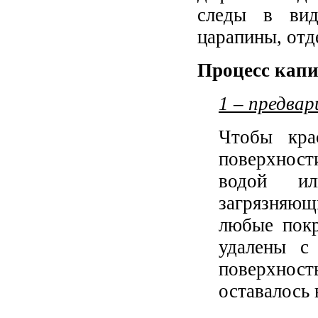
следы в ви
царапины, отд
Процесс капи
1 – предва
Чтобы кра
поверхност
водой ил
загрязняющ
любые покр
удалены с 
поверхност
оставалось 