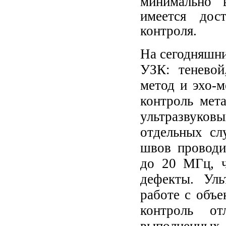
минимально 
имеется дос
контроля.
На сегодняшни
УЗК: теневой,
метод и эхо-
контроль мет
ультразвук
отдельных сл
швов проводи
до 20 МГц, ч
дефекты. Уль
работе с объ
контроль от
выполненных