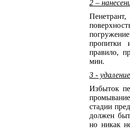
2 – нанесен
Пенетрант,
поверхно
погружение
пропитки 
правило, п
мин.
3 - удалени
Избыток пе
промыванием
стадии пре
должен быт
но никак н