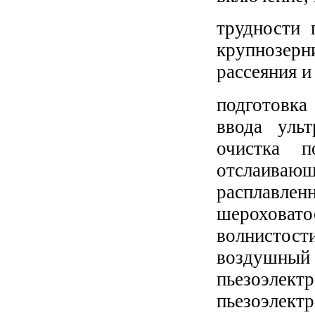
трудности 
крупнозер
рассеяния и
подготовка
ввода уль
очистка п
отслаива
расплавленн
шерохова
волнистост
возд
пьезоэл
пьезоэлек