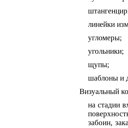
штангенцир
линейки из
угломеры;
угольники;
щупы;
шаблоны и 
Визуальный ко
на стадии в
поверхнос
забоин, зак