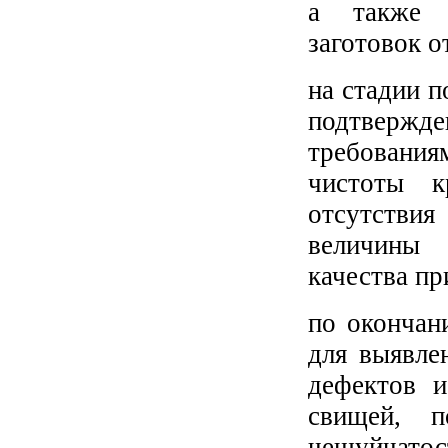
а также о
заготовок о
на стадии п
подтверж
требования
чистоты к
отсутствия
величины 
качества пр
по окончан
для выявле
дефектов и
свищей, п
чешуйчат