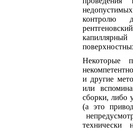
проведения 
недопустимых
контролю 
рентгеновски
капиллярный 
поверхностны
Некоторые п
некомпетентн
и другие мет
или вспомин
сборки, либо 
(а это приво
непредусмотр
технически 