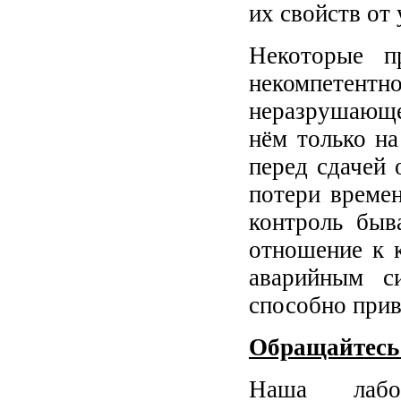
их свойств от
Некоторые п
некомпете
неразрушающе
нём только на
перед сдачей 
потери време
контроль быв
отношение к 
аварийным с
способно прив
Обращайтесь 
Наша лабор