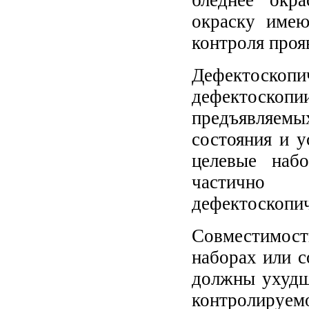
окраску имею
контроля проя
Дефектоско
дефектоскопи
предъявляем
состояния и 
целевые наб
частично в
дефектоскопич
Совместимос
наборах или с
должны ухудш
контролируемо