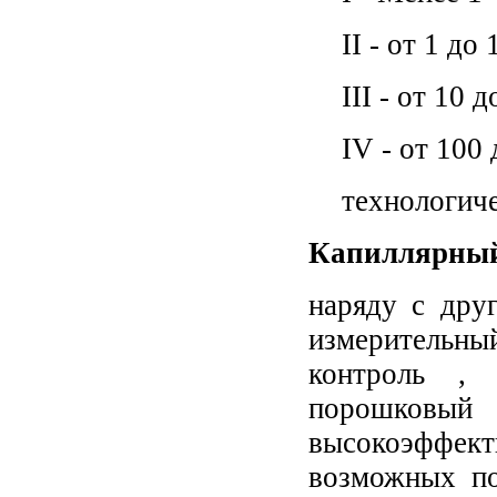
II -
от 1 до 
III -
от 10 д
IV -
от 100 
технологич
Капиллярный
наряду с дру
измерительн
контроль , 
порошковый
высокоэффе
возможных по