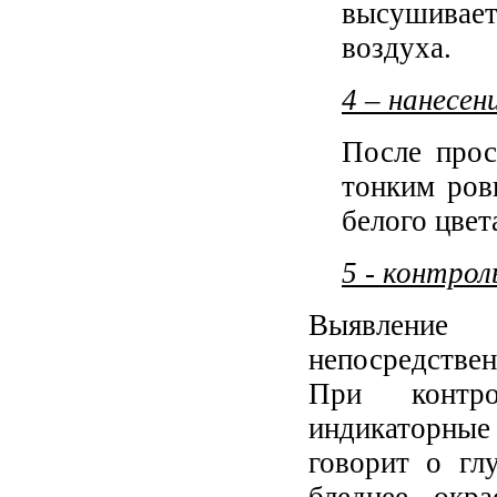
высушивае
воздуха.
4 – нанесен
После прос
тонким ров
белого цвета
5 - контрол
Выявление
непосредстве
При контро
индикаторные
говорит о гл
бледнее окр