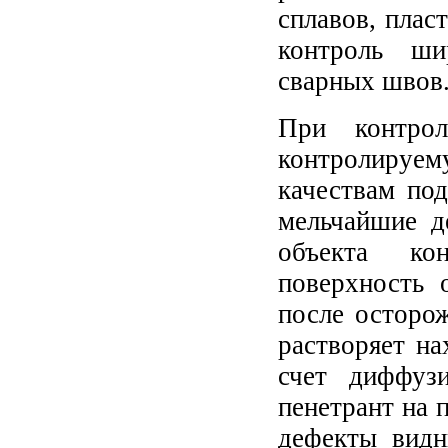
сплавов, плас
контроль ши
сварных швов
При контрол
контролируем
качествам по
мельчайшие д
объекта ко
поверхность 
после осторож
растворяет на
счет диффуз
пенетрант на 
дефекты видн