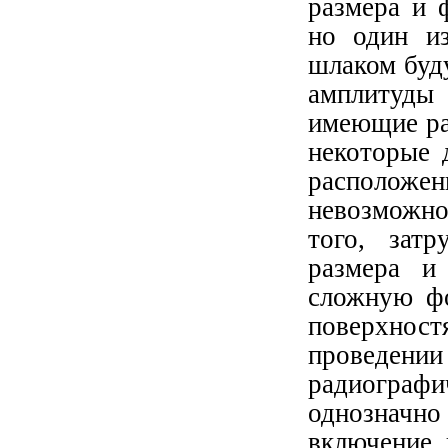
размера и 
но один из
шлаком буд
амплитуды 
имеющие ра
некоторые 
расположе
невозможно
того, затр
размера и
сложную ф
поверхнос
проведении
радиограф
однозначн
включение, 