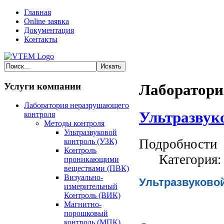
Главная
Online заявка
Документация
Контакты
Услуги компании
Лаборатори
Лаборатория неразрушающего
Ультразвук
контроля
Методы контроля
Ультразвуковой
Подробности
контроль (УЗК)
Контроль
Категория
проникающими
веществами (ПВК)
Визуально-
Ультразвуково
измерительный
Контроль (ВИК)
Магнитно-
порошковый
контроль (МПК)