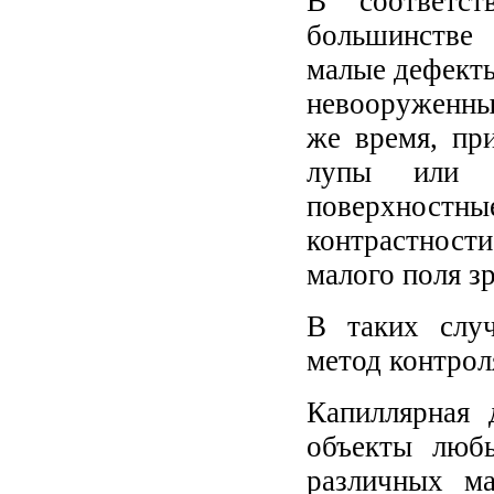
В соответст
большинстве 
малые дефекты
невооруженны
же время, пр
лупы или м
поверхност
контрастност
малого поля з
В таких слу
метод контрол
Капиллярная 
объекты люб
различных ма